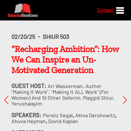
Contact
02/20/25
-
SHIUR 503
“Recharging Ambition”: How
We Can Inspire an Un-
Motivated Generation
GUEST HOST:
Ari Wasserman, Author
"Making It Work", "Making It ALL Work" (for
Women) And 10 Other Seforim, Maggid Shiur,
Yerushalayim
SPEAKERS:
,
,
Peretz Segal
Akiva Dershowitz
,
Ahuva Heyman
Dovid Kaplan