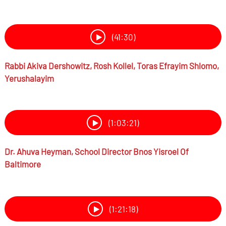
(41:30)
Rabbi
Akiva Dershowitz,
Rosh Kollel, Toras Efrayim Shlomo,
Yerushalayim
(1:03:21)
Dr.
Ahuva Heyman,
School Director Bnos Yisroel Of
Baltimore
(1:21:18)